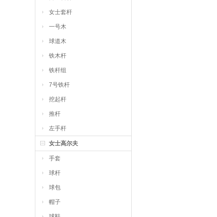
女士套杆
一号木
球道木
铁木杆
铁杆组
7号铁杆
挖起杆
推杆
左手杆
女士高尔夫
手套
球杆
球包
帽子
球鞋