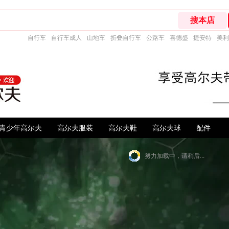
自行车
自行车成人
山地车
折叠自行车
公路车
喜德盛
捷安特
美利
青少年高尔夫
高尔夫服装
高尔夫鞋
高尔夫球
配件
努力加载中，请稍后...