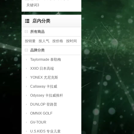
关键词3
店内分类
所有商品
按销量
按人气
按价格
按时间
品牌分类
Taylormade 泰勒梅
XXIO 日本高端
YONEX 尤尼克斯
Callaway 卡拉威
Odyssey 卡拉威推杆
DUNLOP 登路普
OMNIX GOLF
GV-TOUR
U.S.KIDS 专业儿童