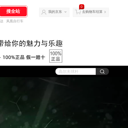
0
我的京东
去购物车结算
达
凤凰自行车