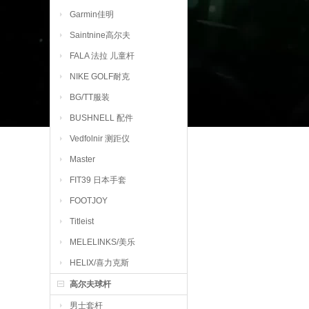
Garmin佳明
Saintnine高尔夫
FALA 法拉 儿童杆
NIKE GOLF耐克
BG/TT服装
BUSHNELL 配件
Vedfolnir 测距仪
Master
FIT39 日本手套
FOOTJOY
Titleist
MELELINKS/美乐
HELIX/喜力克斯
高尔夫球杆
男士套杆