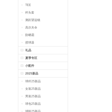
TEE
杆头套
测距望远镜
高尔夫伞
防晒霜
捞球器
礼品
夏季专区
小配件
2025新品
球杆25新品
女装25新品
男装25新品
球包25新品
球鞋25新品