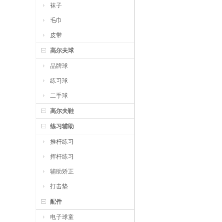
袜子
毛巾
皮带
高尔夫球
品牌球
练习球
二手球
高尔夫鞋
练习辅助
推杆练习
挥杆练习
辅助矫正
打击垫
配件
电子球童