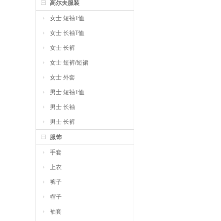
高尔夫服装
女士 短袖T恤
女士 长袖T恤
女士 长裤
女士 短裤/短裙
女士 外套
男士 短袖T恤
男士 长袖
男士 长裤
服饰
手套
上衣
裤子
帽子
袖套