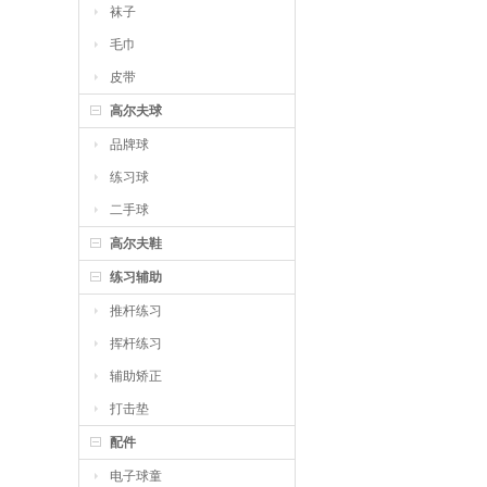
袜子
毛巾
皮带
高尔夫球
品牌球
练习球
二手球
高尔夫鞋
练习辅助
推杆练习
挥杆练习
辅助矫正
打击垫
配件
电子球童