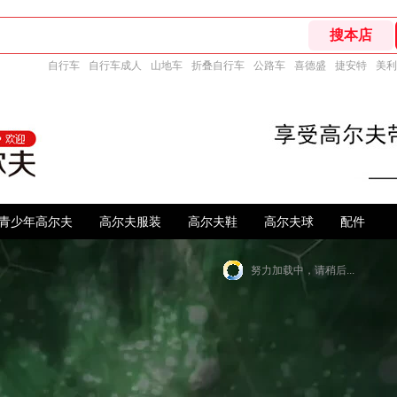
自行车
自行车成人
山地车
折叠自行车
公路车
喜德盛
捷安特
美利
青少年高尔夫
高尔夫服装
高尔夫鞋
高尔夫球
配件
努力加载中，请稍后...