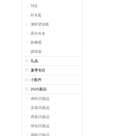
TEE
杆头套
测距望远镜
高尔夫伞
防晒霜
捞球器
礼品
夏季专区
小配件
2025新品
球杆25新品
女装25新品
男装25新品
球包25新品
球鞋25新品