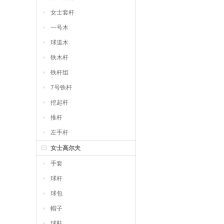
女士套杆
一号木
球道木
铁木杆
铁杆组
7号铁杆
挖起杆
推杆
左手杆
女士高尔夫
手套
球杆
球包
帽子
球鞋