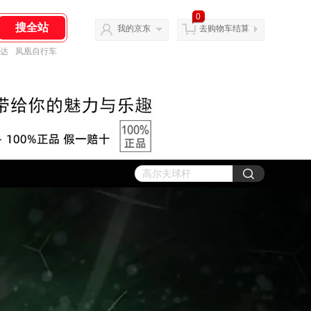
0
我的京东
去购物车结算
达
凤凰自行车