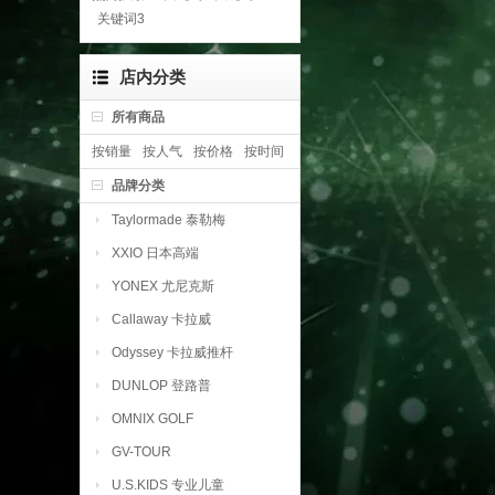
关键词3
店内分类
所有商品
按销量
按人气
按价格
按时间
品牌分类
Taylormade 泰勒梅
XXIO 日本高端
YONEX 尤尼克斯
Callaway 卡拉威
Odyssey 卡拉威推杆
DUNLOP 登路普
OMNIX GOLF
GV-TOUR
U.S.KIDS 专业儿童