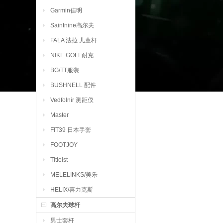
Garmin佳明
Saintnine高尔夫
FALA 法拉 儿童杆
NIKE GOLF耐克
BG/TT服装
BUSHNELL 配件
Vedfolnir 测距仪
Master
FIT39 日本手套
FOOTJOY
Titleist
MELELINKS/美乐
HELIX/喜力克斯
高尔夫球杆
男士套杆