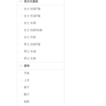
高尔夫服装
女士 短袖T恤
女士 长袖T恤
女士 长裤
女士 短裤/短裙
女士 外套
男士 短袖T恤
男士 长袖
男士 长裤
服饰
手套
上衣
裤子
帽子
袖套